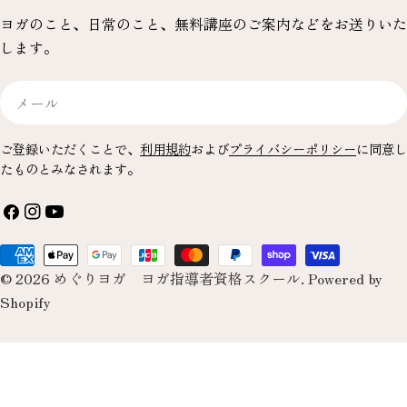
ヨガのこと、日常のこと、無料講座のご案内などをお送りいた
します。
メ
ー
ル
ご登録いただくことで、
利用規約
および
プライバシーポリシー
に同意し
たものとみなされます。
フ
イ
YouTube
ェ
ン
お
イ
ス
© 2026
めぐりヨガ ヨガ指導者資格スクール
.
Powered by
支
ス
タ
Shopify
払
ブ
グ
い
ッ
ラ
方
ク
ム
法