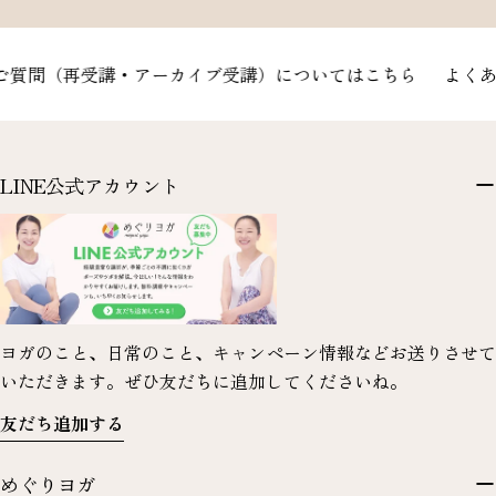
質問（再受講・アーカイブ受講）についてはこちら
よくある
LINE公式アカウント
ヨガのこと、日常のこと、キャンペーン情報などお送りさせて
いただきます。ぜひ友だちに追加してくださいね。
友だち追加する
めぐりヨガ