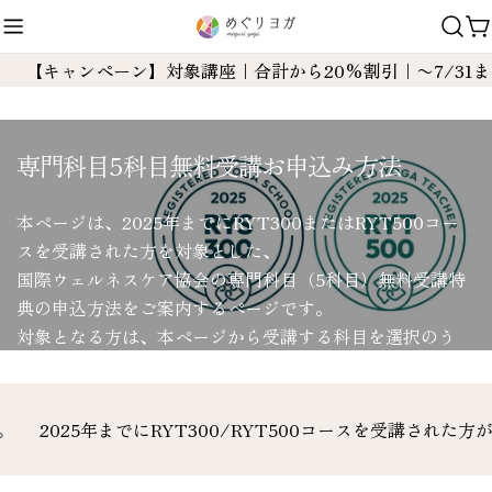
コ
ン
テ
【キャンペーン】対象講座｜合計から20%割引｜〜7/31まで
ン
RYT300・RYT500受講者対象（2025年まで）
ツ
に
専門科目5科目無料受講お申込み方法
ス
キ
本ページは、2025年までにRYT300またはRYT500コー
ッ
スを受講された方を対象とした、
プ
国際ウェルネスケア協会の専門科目（5科目）無料受講特
典の申込方法をご案内するページです。
対象となる方は、本ページから受講する科目を選択のう
え、お申し込みください。
2025年までにRYT300/RYT500コースを受講された方が対象