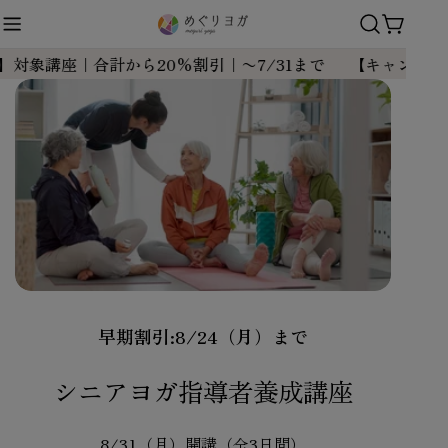
コ
カ
ン
ー
テ
座｜合計から20%割引｜〜7/31まで
【キャンペーン】対象
ト
ン
ツ
に
ス
キ
ッ
プ
早期割引:8/24（月）まで
シニアヨガ指導者養成講座
8/31（月）開講（全3日間）