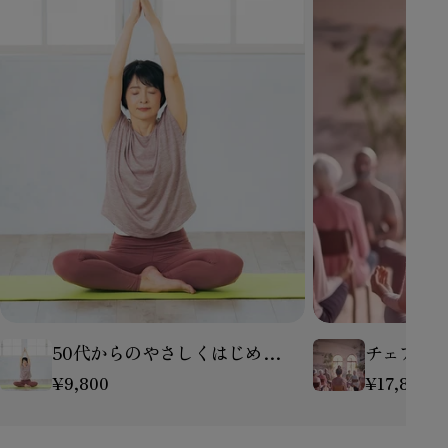
ら
ヨ
の
ガ
や
指
さ
導
し
者
く
養
は
成
じ
講
め
座
る
（2026/8/6）
ヨ
ガ
講
座
50代からのやさしくはじめる
チェアヨ
（2026/8/20）
ヨガ講座（2026/8/20）
（2026/8
通
¥9,800
通
¥17,800
常
常
価
価