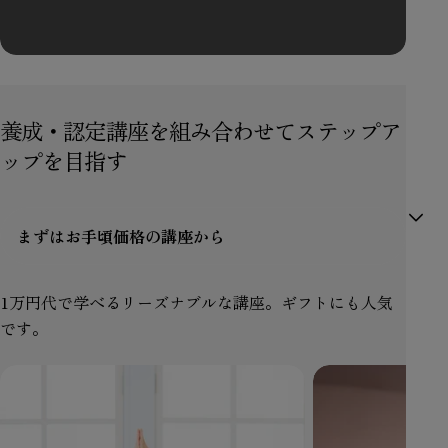
youtube
養成・認定講座を組み合わせてステップア
ップを目指す
1万円代で学べるリーズナブルな講座。ギフトにも人気
です。
50
チ
代
ェ
か
ア