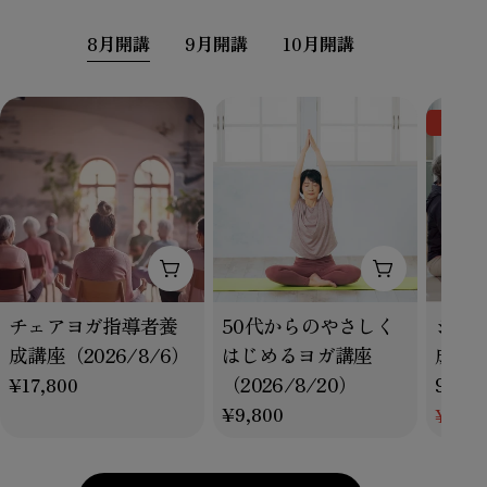
8月開講
9月開講
10月開講
¥5,00
カートに追加
カートに追
タ
タ
タ
チェアヨガ指導者養
50代からのやさしく
シニ
イ
イ
イ
成講座（2026/8/6）
はじめるヨガ講座
成講座（
プ：
プ：
プ：
（2026/8/20）
9/7, 
通
¥17,800
常
通
¥9,800
¥54,8
特
通
価
常
別
常
格
価
価
価