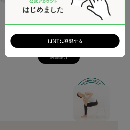
めぐりヨガの講師たち
めぐりヨガの講師たちは、
指導歴10年を超えるベテランが勢揃い。
LINEに登録する
講師紹介