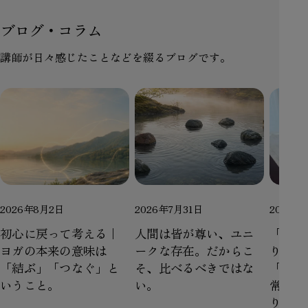
ブログ・コラム
講師が日々感じたことなどを綴るブログです。
2026年8月2日
2026年7月31日
2026年
初心に戻って考える｜
人間は皆が尊い、ユニ
「終わ
ヨガの本来の意味は
ークな存在。だからこ
り。」
「結ぶ」「つなぐ」と
そ、比べるべきではな
「アニ
いうこと。
い。
常）」
ります