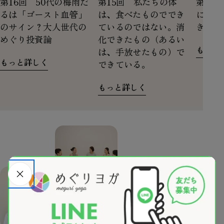
第16回 50代の梅雨だ
第15回 私たちの体
第14
るは「ゴースト血管」
は、食べたものででき
にする
のサイン？大人世代の
ているのではない。消
きたい
めぐり投資論
化できたもの（あるい
もっと
は、手放せたもの）で
もっと詳しく
できている。
もっと詳しく