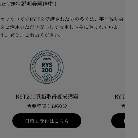
RYT無料説明会開催中！
めぐりヨガでRYTを受講された方の多くは、事前説明会
をご活用いただき安心してお申し込みに進まれていま
す。ぜひ、ご参加ください。
RYT200資格取得養成講座
RYT30
所要時間：約60分
所要時
日時と受付はこちら
個別