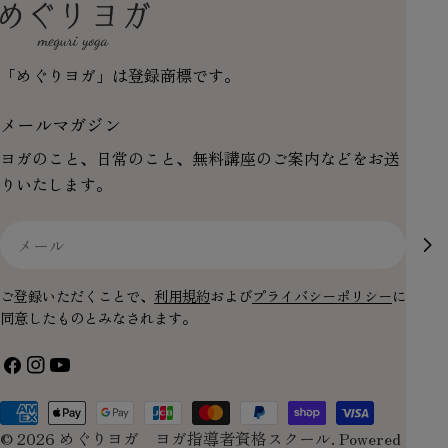
「めぐりヨガ」は登録商標です。
メールマガジン
ヨガのこと、日常のこと、無料講座のご案内などをお送
りいたします。
メ
ー
ル
ご登録いただくことで、
利用規約
および
プライバシーポリシー
に
同意したものとみなされます。
フ
イ
YouTube
ェ
ン
お
イ
ス
© 2026
めぐりヨガ ヨガ指導者資格スクール
.
Powered
支
ス
タ