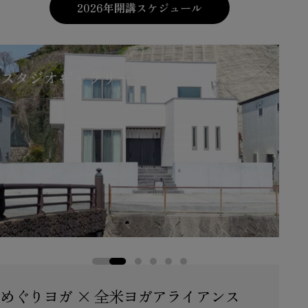
格
格
格
2026年開講スケジュール
スタジオギャラリー
スタジオギャラリー
めぐりヨガ × 全米ヨガアライアンス