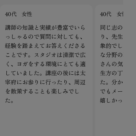
40代 女性
40代 女性
講師の知識と実績が豊富でいら
同じ志の仲間
っしゃるので質問に対しても、
り、先生方の
経験を踏まえてお答えくださる
象的でした。
ことです。スタジオは清潔で広
な分野の職を
く、ヨガをする環境にとても適
さんの気付き
していました。講座の後には太
生方の丁寧で
宰府にお参りに行ったり、周辺
た。分からな
を散策することも楽しみでし
でもメールで
た。
嬉しかったで