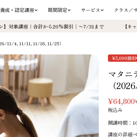
養成・認定講座
期間限定
サービス
クラス／
座｜合計から20%割引｜〜7/31まで
【キャンペーン
, 11/11, 11/18, 11/25）
¥5,000
割引
マタニ
（2026/
¥64,800
特
通
税込み
別
常
価
価
開講時間：10
格
格
講座の詳細