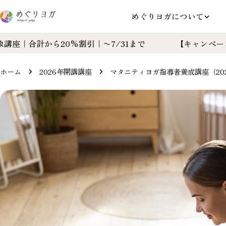
コ
めぐりヨガについて
ン
テ
計から20%割引｜〜7/31まで
【キャンペーン】対象講
ン
ツ
に
ホーム
2026年開講講座
マタニティヨガ指導者養成講座（2026/11/4
ス
製
キ
品
ッ
情
プ
報
へ
ス
キ
ッ
プ