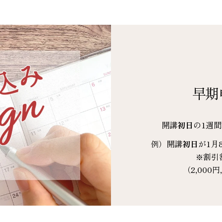
早期
開講
初日
の1週
例）開講
初日
が1月
※割引
（2,000円,