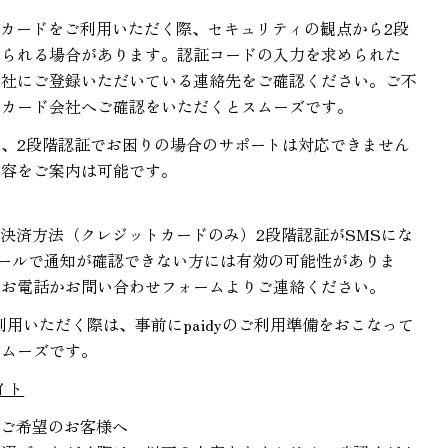
話
コピー
ド
共
カードをご利用いただく際、セキュリティの観点から2段
番
レ
メ
有
号
められる場合があります。認証コードの入力を求められた
Facebook
X
Pinterest
ス
ッ
で
で
の
会社にご登録いただいている連絡先をご確認ください。ご不
セ
シ
共
ピ
、カード会社へご確認をいただくとスムーズです。
ー
ェ
有
ン
ジ
ア
す
、2段階認証でお困りの場合のサポートは対応できません
* の付いたフィールドは必須です。
る
内容をご案内は可能です。
送信する
という決済方法（クレジットカードのみ）2段階認証がSMSにな
メールで通知が確認できない方には有効の可能性がありま
はお電話かお問い合わせフォームよりご連絡ください。
をご利用いただく際は、事前にpaidyのご利用準備をおこなって
スムーズです。
サイト
をご希望のお客様へ