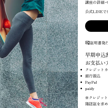
講座の詳細
公式LINE
証明書発
早期申込
お支払い
クレジット
銀行振込
PayPal
paidy
※クレジット
階認証を求