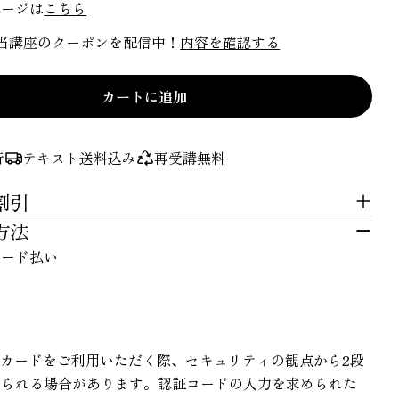
ページは
こちら
で当講座のクーポンを配信中！
内容を確認する
カートに追加
行
テキスト送料込み
再受講無料
割引
質問する
方法
カード払い
名
前
メ
ー
この商品をシェアする
ル
電
カードをご利用いただく際、セキュリティの観点から2段
ア
話
コピー
められる場合があります。認証コードの入力を求められた
ド
共
番