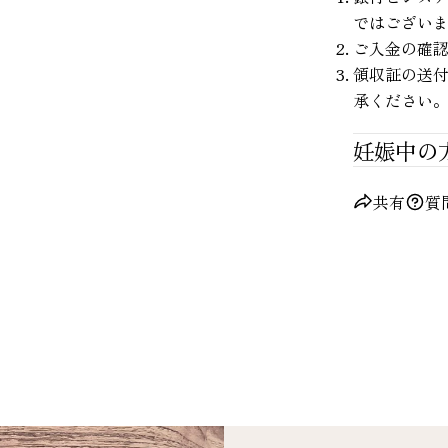
ではござい
ご入金の確
領収証の送付
承ください
妊娠中の
共有
質