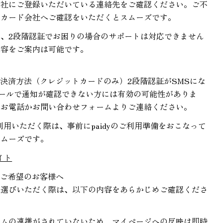
レ
メ
会社にご登録いただいている連絡先をご確認ください。ご不
有
号
Facebook
X
Pinterest
ス
ッ
、カード会社へご確認をいただくとスムーズです。
で
で
の
セ
シ
共
ピ
ー
、2段階認証でお困りの場合のサポートは対応できません
ェ
有
ン
ジ
内容をご案内は可能です。
ア
す
* の付いたフィールドは必須です。
る
送信する
という決済方法（クレジットカードのみ）2段階認証がSMSにな
メールで通知が確認できない方には有効の可能性がありま
はお電話かお問い合わせフォームよりご連絡ください。
をご利用いただく際は、事前にpaidyのご利用準備をおこなって
スムーズです。
サイト
をご希望のお客様へ
お選びいただく際は、以下の内容をあらかじめご確認くださ
テムの連携がされていないため、マイページへの反映は即時