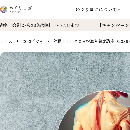
コ
めぐりヨガについて
ン
テ
から20%割引｜〜7/31まで
【キャンペーン】対象講座
ン
ツ
に
ホーム
2026年7月
筋膜リリースヨガ指導者養成講座（2026/7/14
ス
製
キ
品
ッ
情
プ
報
へ
ス
キ
ッ
プ