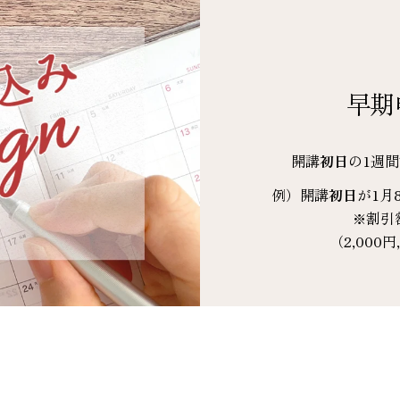
早期
開講
初日
の1週
例）開講
初日
が1月
※割引
（2,000円,