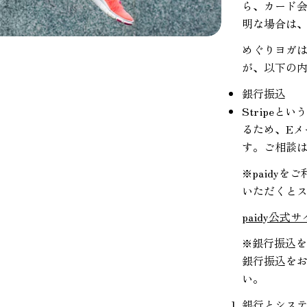
ら、カード
明な場合は
めぐりヨガは
が、以下の
銀行振込
Stripe
るため、E
す。ご相談
※paidy
いただくと
paidy公式
※銀行振込
銀行振込を
い。
銀行とシス