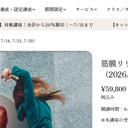
養成・認定講座
期間限定
サービス
クラス／
｜合計から20%割引｜〜7/31まで
【キャンペーン】
, 7/21, 7/28）
筋膜リ
（2026/
通
¥59,800
常
税込み
価
開講時間：9:
格
※本講座の