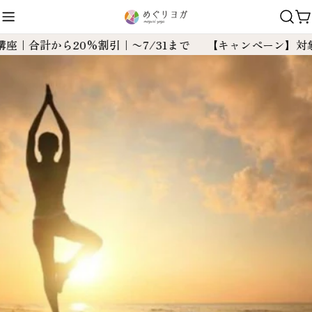
コ
ン
テ
合計から20%割引｜〜7/31まで
【キャンペーン】対象講座
ン
ツ
に
ス
キ
ッ
プ