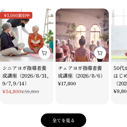
理をさ
態であ
¥5,000
割引中
す。
カートに追加
カートに追
タ
タ
タ
シニアヨガ指導者養
チェアヨガ指導者養
50代
イ
イ
イ
成講座（2026/8/31,
成講座（2026/8/6）
はじ
プ：
プ：
プ：
9/7, 9/14）
（202
通
¥17,800
常
通
¥9,80
¥54,800
¥59,800
特
通
価
常
別
常
格
価
価
価
格
格
格
全てを見る