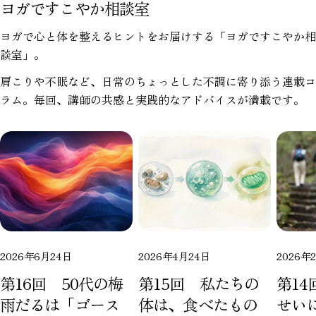
ヨガですこやか相談室
ヨガで心と体を整えるヒントをお届けする「ヨガですこやか相
この記事をシェアする
談室」。
肩こりや不眠など、日常のちょっとした不調に寄り添う連載コ
コピー
ラム。毎回、講師の共感と実践的なアドバイスが満載です。
Facebook
X
Pinterest
で
で
の
シ
共
ピ
ェ
有
ン
ア
す
る
2026年6月24日
2026年4月24日
2026年
第16回 50代の梅
第15回 私たちの
第1
雨だるは「ゴース
体は、食べたもの
せい