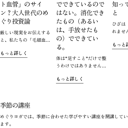
ト血管」のサイ
でできているので
知っ
ン？大人世代のめ
はない。消化でき
と
ぐり投資論
たもの（あるい
ひざは
は、手放せたも
れませ
厳しい現実をお伝えする
の）でできてい
ぐりヨ
と、私たちの「毛細血
もっと
る。
のお気
管」は、加齢とともに減
もっと詳しく
す。で
少していきます。なんと
体は“足すこと”だけで整
たから
60代になると、20代の頃
うわけではありません。
るのは
に比べて毛細血管が約4割
どれだけ良いものを取り
さい。
も減少すると言われてい
もっと詳しく
入れても、うまく処理で
視点で
るんです。使われなくな
きなければ、かえって重
の上下
った血管が、まるで幽霊
たさとして残ってしまう
に挟ま
のように消えていく…。
こともあります。
季節の講座
せを受
これが「ゴースト血管」
サポー
です。
めぐりヨガでは、季節に合わせた学びやすい講座を開講してい
ものが
ます。
周囲の