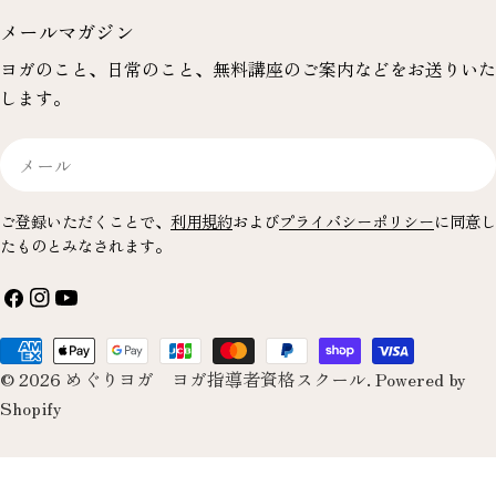
メールマガジン
ヨガのこと、日常のこと、無料講座のご案内などをお送りいた
します。
メ
ー
ル
ご登録いただくことで、
利用規約
および
プライバシーポリシー
に同意し
たものとみなされます。
フ
イ
YouTube
ェ
ン
お
イ
ス
© 2026
めぐりヨガ ヨガ指導者資格スクール
.
Powered by
支
ス
タ
Shopify
払
ブ
グ
い
ッ
ラ
方
ク
ム
法