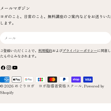
メールマガジン
ヨガのこと、日常のこと、無料講座のご案内などをお送りいた
します。
メ
ー
ル
ご登録いただくことで、
利用規約
および
プライバシーポリシー
に同意し
たものとみなされます。
フ
イ
YouTube
ェ
ン
お
イ
ス
© 2026
めぐりヨガ ヨガ指導者資格スクール
.
Powered by
支
ス
タ
Shopify
払
ブ
グ
い
ッ
ラ
方
ク
ム