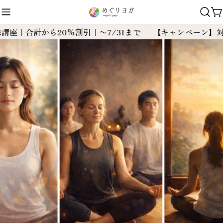
コ
ン
テ
計から20%割引｜〜7/31まで
【キャンペーン】対象講座｜
ン
ツ
に
ス
キ
ッ
プ