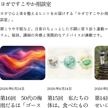
ヨガですこやか相談室
ヨガで心と体を整えるヒントをお届けする「ヨガですこやか相
談室」。
肩こりや不眠など、日常のちょっとした不調に寄り添う連載コ
ラム。毎回、講師の共感と実践的なアドバイスが満載です。
2026年6月24日
2026年4月24日
2026年
第16回 50代の梅
第15回 私たちの
第1
雨だるは「ゴース
体は、食べたもの
せい