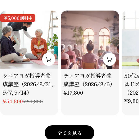
周囲の
理をさ
態であ
¥5,000
割引中
す。
カートに追加
カートに追
タ
タ
タ
シニアヨガ指導者養
チェアヨガ指導者養
50代
イ
イ
イ
成講座（2026/8/31,
成講座（2026/8/6）
はじ
プ：
プ：
プ：
9/7, 9/14）
（202
通
¥17,800
常
通
¥9,80
¥54,800
¥59,800
特
通
価
常
別
常
格
価
価
価
格
格
格
全てを見る