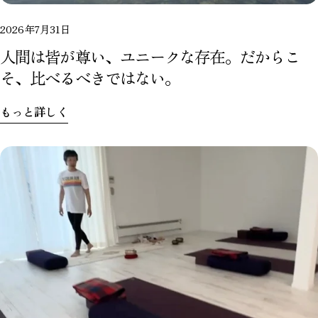
2026年7月31日
人間は皆が尊い、ユニークな存在。だからこ
そ、比べるべきではない。
もっと詳しく
この記事をシェアする
コピー
Facebook
X
Pinterest
で
で
の
シ
共
ピ
ェ
有
ン
ア
す
る