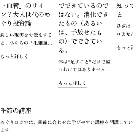
ト血管」のサイ
でできているので
知っ
ン？大人世代のめ
はない。消化でき
と
ぐり投資論
たもの（あるい
ひざは
は、手放せたも
れませ
厳しい現実をお伝えする
の）でできてい
ぐりヨ
と、私たちの「毛細血
もっと
る。
のお気
管」は、加齢とともに減
もっと詳しく
す。で
少していきます。なんと
体は“足すこと”だけで整
たから
60代になると、20代の頃
うわけではありません。
るのは
に比べて毛細血管が約4割
どれだけ良いものを取り
さい。
も減少すると言われてい
もっと詳しく
入れても、うまく処理で
視点で
るんです。使われなくな
きなければ、かえって重
の上下
った血管が、まるで幽霊
たさとして残ってしまう
に挟ま
のように消えていく…。
こともあります。
季節の講座
せを受
これが「ゴースト血管」
サポー
です。
めぐりヨガでは、季節に合わせた学びやすい講座を開講してい
ものが
ます。