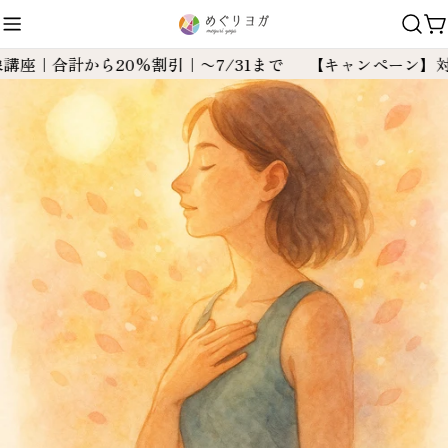
コ
ン
テ
合計から20%割引｜〜7/31まで
【キャンペーン】対象講座
ン
ツ
に
ス
キ
ッ
プ