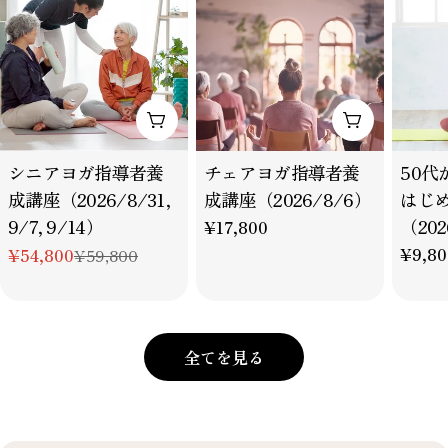
す。
カートに追加
カートに追
タ
タ
タ
シニアヨガ指導者養
チェアヨガ指導者養
50代
イ
イ
イ
成講座（2026/8/31,
成講座（2026/8/6）
はじ
プ：
プ：
プ：
9/7, 9/14）
（202
通
¥17,800
常
通
¥9,80
¥54,800
¥59,800
特
通
価
常
別
常
格
価
価
価
格
格
格
全てを見る