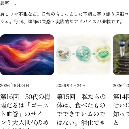
談室」。
肩こりや不眠など、日常のちょっとした不調に寄り添う連載コ
ラム。毎回、講師の共感と実践的なアドバイスが満載です。
2026年6月24日
2026年4月24日
2026年
第16回 50代の梅
第15回 私たちの
第1
雨だるは「ゴース
体は、食べたもの
せい
ト血管」のサイ
でできているので
知っ
ン？大人世代のめ
はない。消化でき
と