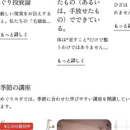
ぐり投資論
たもの（あるい
ひざは
は、手放せたも
れませ
厳しい現実をお伝えする
の）でできてい
ぐりヨ
と、私たちの「毛細血
もっと
る。
のお気
管」は、加齢とともに減
もっと詳しく
す。で
少していきます。なんと
体は“足すこと”だけで整
たから
60代になると、20代の頃
うわけではありません。
るのは
に比べて毛細血管が約4割
どれだけ良いものを取り
さい。
も減少すると言われてい
もっと詳しく
入れても、うまく処理で
視点で
るんです。使われなくな
きなければ、かえって重
の上下
った血管が、まるで幽霊
たさとして残ってしまう
に挟ま
のように消えていく…。
こともあります。
季節の講座
せを受
これが「ゴースト血管」
サポー
です。
めぐりヨガでは、季節に合わせた学びやすい講座を開講してい
ものが
ます。
周囲の
理をさ
態であ
¥5,000
割引中