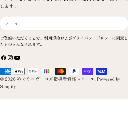
します。
メ
ー
ル
ご登録いただくことで、
利用規約
および
プライバシーポリシー
に同意し
たものとみなされます。
フ
イ
YouTube
ェ
ン
お
イ
ス
© 2026
めぐりヨガ ヨガ指導者資格スクール
.
Powered by
支
ス
タ
Shopify
払
ブ
グ
い
ッ
ラ
方
ク
ム
法