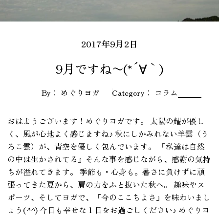
2017年9月2日
9月ですね〜(*´∀｀)
By： めぐりヨガ
Category：
コラム
おはようございます！めぐりヨガです。 太陽の耀が優し
く、風が心地よく感じますね♪ 秋にしかみれない羊雲（う
ろこ雲）が、青空を優しく包んでいます。 『私達は自然
の中は生かされてる』そんな事を感じながら、感謝の気持
ちが溢れてきます。 季節も・心身も。暑さに負けずに頑
張ってきた夏から、肩の力をふと抜いた秋へ。 趣味やス
ポーツ、そしてヨガで、『今のここちよさ』を味わいまし
ょう(
^^
) 今日も幸せな１日をお過ごしください♪ めぐりヨ