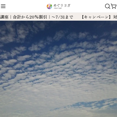
コ
ン
テ
合計から20%割引｜〜7/31まで
【キャンペーン】対象講座
ン
ツ
に
ス
キ
ッ
プ