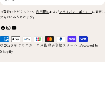
ー
ル
ご登録いただくことで、
利用規約
および
プライバシーポリシー
に同意し
たものとみなされます。
フ
イ
YouTube
ェ
ン
お
イ
ス
© 2026
めぐりヨガ ヨガ指導者資格スクール
.
Powered by
支
ス
タ
Shopify
払
ブ
グ
い
ッ
ラ
方
ク
ム
法