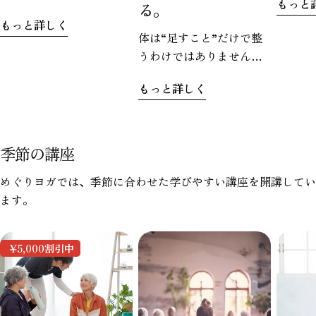
もっと
る。
のお気
管」は、加齢とともに減
もっと詳しく
す。で
少していきます。なんと
体は“足すこと”だけで整
たから
60代になると、20代の頃
うわけではありません。
るのは
に比べて毛細血管が約4割
どれだけ良いものを取り
さい。
も減少すると言われてい
もっと詳しく
入れても、うまく処理で
視点で
るんです。使われなくな
きなければ、かえって重
の上下
った血管が、まるで幽霊
たさとして残ってしまう
に挟ま
のように消えていく…。
こともあります。
季節の講座
せを受
これが「ゴースト血管」
サポー
です。
めぐりヨガでは、季節に合わせた学びやすい講座を開講してい
ものが
ます。
周囲の
理をさ
態であ
¥5,000
割引中
す。