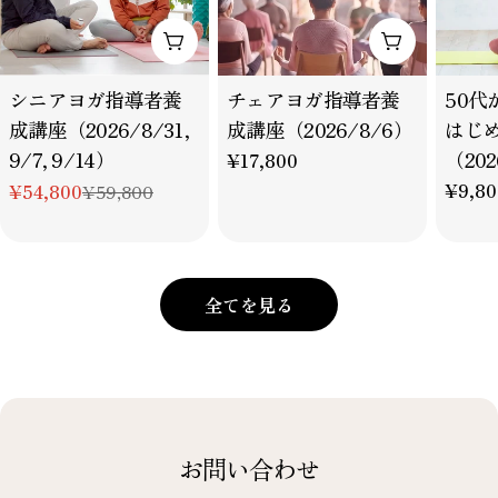
カートに追加
カートに追
タ
タ
タ
シニアヨガ指導者養
チェアヨガ指導者養
50代
イ
イ
イ
成講座（2026/8/31,
成講座（2026/8/6）
はじ
プ：
プ：
プ：
9/7, 9/14）
（202
通
¥17,800
常
通
¥9,80
¥54,800
¥59,800
特
通
価
常
別
常
格
価
価
価
格
格
格
全てを見る
お問い合わせ