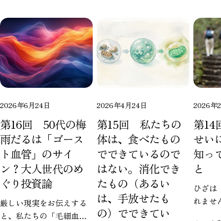
コピー
Facebook
X
Pinterest
で
で
の
シ
共
ピ
ェ
有
ン
ア
す
る
2026年6月24日
2026年4月24日
2026年
第16回 50代の梅
第15回 私たちの
第1
雨だるは「ゴース
体は、食べたもの
せい
ト血管」のサイ
でできているので
知っ
ン？大人世代のめ
はない。消化でき
と
ぐり投資論
たもの（あるい
ひざは
は、手放せたも
れませ
厳しい現実をお伝えする
の）でできてい
ぐりヨ
と、私たちの「毛細血