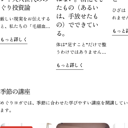
ぐり投資論
たもの（あるい
ひざは
は、手放せたも
れませ
厳しい現実をお伝えする
の）でできてい
ぐりヨ
と、私たちの「毛細血
もっと
る。
のお気
管」は、加齢とともに減
もっと詳しく
す。で
少していきます。なんと
体は“足すこと”だけで整
たから
60代になると、20代の頃
うわけではありません。
るのは
に比べて毛細血管が約4割
どれだけ良いものを取り
さい。
も減少すると言われてい
もっと詳しく
入れても、うまく処理で
視点で
るんです。使われなくな
きなければ、かえって重
の上下
った血管が、まるで幽霊
たさとして残ってしまう
に挟ま
のように消えていく…。
こともあります。
季節の講座
せを受
これが「ゴースト血管」
サポー
です。
めぐりヨガでは、季節に合わせた学びやすい講座を開講してい
ものが
ます。
周囲の
理をさ