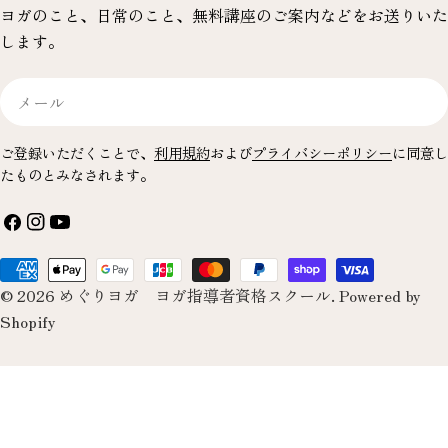
ヨガのこと、日常のこと、無料講座のご案内などをお送りいた
します。
メ
ー
ル
ご登録いただくことで、
利用規約
および
プライバシーポリシー
に同意し
たものとみなされます。
フ
イ
YouTube
ェ
ン
お
イ
ス
© 2026
めぐりヨガ ヨガ指導者資格スクール
.
Powered by
支
ス
タ
Shopify
払
ブ
グ
い
ッ
ラ
方
ク
ム
法