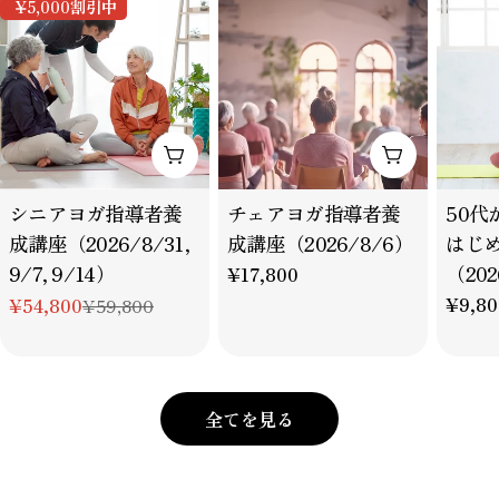
態であ
¥5,000
割引中
す。
カートに追加
カートに追
タ
タ
タ
シニアヨガ指導者養
チェアヨガ指導者養
50代
イ
イ
イ
成講座（2026/8/31,
成講座（2026/8/6）
はじ
プ：
プ：
プ：
9/7, 9/14）
（202
通
¥17,800
常
通
¥9,80
¥54,800
¥59,800
特
通
価
常
別
常
格
価
価
価
格
格
格
全てを見る