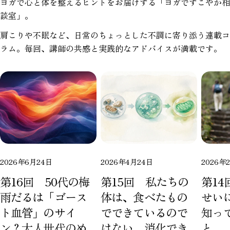
ヨガで心と体を整えるヒントをお届けする「ヨガですこやか相
談室」。
肩こりや不眠など、日常のちょっとした不調に寄り添う連載コ
ラム。毎回、講師の共感と実践的なアドバイスが満載です。
この記事をシェアする
コピー
2026年6月24日
2026年4月24日
2026年
Facebook
X
Pinterest
第16回 50代の梅
第15回 私たちの
第1
で
で
の
シ
共
ピ
雨だるは「ゴース
体は、食べたもの
せい
ェ
有
ン
ト血管」のサイ
でできているので
知っ
ア
す
ン？大人世代のめ
はない。消化でき
と
る