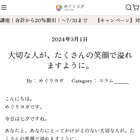
コ
ン
テ
｜合計から20%割引｜〜7/31まで
【キャンペーン】対象講
ン
ツ
2024年3月1日
に
ス
大切な人が、たくさんの笑顔で溢れ
キ
ますように。
ッ
プ
By： めぐりヨガ
Category：
コラム
こんにちは。
めぐりヨガです。
今日は七夕ですね。
あなたと、あなたにとってかけがえのない大切な人が、た
くさんの笑顔で溢れますように。